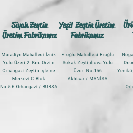
aylarında toplanmakta
havuzlarına aktarılmakta
kullanılarak doğal fer
Ür
Siyah Zeytin
Yeşil Zeytin Üretim
sofralara sunulmaktadı
Üretim Fabrikamız
Fabrikamız
içermeden üretilmiş olan G
Nogay Siyah Ze
Muradiye Mahallesi İznik
Eroğlu Mahallesi Eroğlu
Noga
Gemlik zeytini
kendi bölg
Yolu Üzeri 2. Km. Orzim
Sokak Zeytinliova Yolu
Dep
taneli, küçük çekirdekli
Orhangazi Zeytin İşleme
Üzeri No:156
Yenikö
Doğal olgunlaşma süres
Merkezi C Blok
Akhisar / MANİSA
kendine has lezzeti il
No:5-6 Orhangazi / BURSA
Or
edilmektedir. Nogay zey
zeytin içerdiği E, A, K ve
vitaminler sayesinde de 
SEÇME siyah ze
1) Sind
2) Saç, Cilt