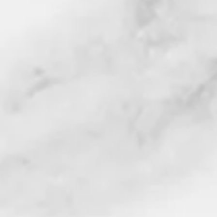
3)
4) Uz
5) Kal
6) Vücut G
8) Kişilerin vücudun
9) Mide asidi
10) Özellikle çocukl
Gemlik Sofralık Zeytinleri
Kargoyla Geliyor.Seçme 
Tuzlu ve Baskısı ile M