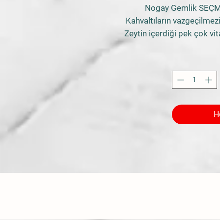
Nogay Gemlik SEÇME
Kahvaltıların vazgeçilmezi 
Zeytin içerdiği pek çok v
açıdan faydalı besinlerde
birçok zeytin çeşidi su
SEÇME Siy
SEÇME Zeyti
Günümüzde zeytin çeşi
göstermektedir. Boyutları 
H
çeşidi bulunan zeytinler 
edilmektedir. Nogay Zeyt
zeytinlere göre ince
SEÇME
siyah zeytin özelli
ve bu sayede doğal rengi
çeşididir. Bu nedenle 
tutulmamaktadır. Siyah