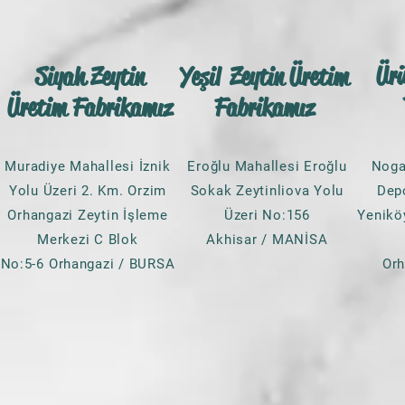
Ür
Siyah Zeytin
Yeşil Zeytin Üretim
Üretim Fabrikamız
Fabrikamız
Muradiye Mahallesi İznik
Eroğlu Mahallesi Eroğlu
Noga
Yolu Üzeri 2. Km. Orzim
Sokak Zeytinliova Yolu
Dep
Orhangazi Zeytin İşleme
Üzeri No:156
Yenikö
Merkezi C Blok
Akhisar / MANİSA
No:5-6 Orhangazi / BURSA
Or