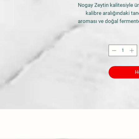
Nogay Zeytin kalitesiyle ü
kalibre aralığındaki tan
aroması ve doğal fermente
kahvaltılarınızda v
Katkı ve koruyucu madd
olgunlaştırılan zeytinleri
tazeliğini uzun süre korur.
doğallı
Doğal, katkısız ve ger
H