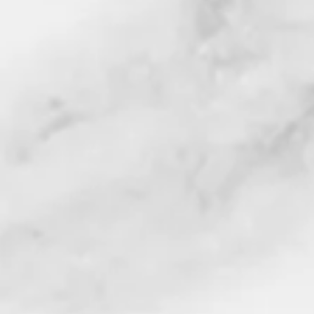
sofra
Hangi ürünümüzü alırsanız a
diri parlak görünüşüne, çek
kabuklu ve ağızda çabu
bırakan lezze
Domat zeytin iri, çekirde
ayrılır ve % 20,6 yağ içere
en çok tercih edilen
Özel Baharatlarıyla, Vaku
S