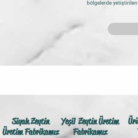
bölgelerde yetiştirilen
bakımından farklı öze
sebeple zeytini, üretim bi
görünümlerde so
Dünyada her yıl ortalam
üretimi gerçekleşmektedir
ton zeytin sofral
kaz
Zeytinin kendi doğasınd
dokunuşları ile NOGA
Nogay Zeytin
, yere değm
toplanan zeytinleri, kimyas
maddesi ilave etmeden, s
size sunuyor. Böylece bu 
vitamin kaybına uğratmada
Ür
Siyah Zeytin
Yeşil Zeytin Üretim
İçerdiği mineraller ve A D
Üretim Fabrikamız
Fabrikamız
olması ve antioksidan öze