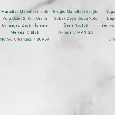
tacı olan zeytinin aroma ze
ke
Muradiye Mahallesi İznik
Eroğlu Mahallesi Eroğlu
Noga
Siyah zeytinin tüm bu fa
Yolu Üzeri 2. Km. Orzim
Sokak Zeytinliova Yolu
Dep
bunlara ek 
Orhangazi Zeytin İşleme
Üzeri No:156
Yenikö
Yeşil zeytin içer
Merkezi C Blok
Akhisar / MANİSA
Yeşil zeytindeki yağ or
No:5-6 Orhangazi / BURSA
Or
yarısı kadar olması nede
daha 
Yeşil zeytinde
Damar sağlığı ve kalp kriz
sistemine 
Nogay Zeytin
üretim aşa
tamamına yakınını dışarı
yoğunluğuna olu
Nogay Zeytin,
zeytini k
şe
Her bir tanesi zedelenme
hiç kaybolmadan hazırl