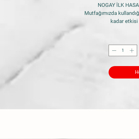
NOGAY İLK HASA
Mutfağımızda kullandığ
kadar etkisi
Sınırsız faydaları 
zeytinya
Sote, kızartma, ızgara, fı
yöntemlerind
Zeytinyağı Yemeklerimiz
mezelerimizin, hamur iş
H
Kalp dostu doğal zeytiny
yağ asidi içerir. Sonuç ola
kalp problemlerini aza
sayesinde kalp ve damar 
Vücutta bulunan iyi kole
dengesini sağl
Metabolizma dostu do