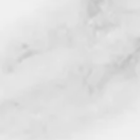
bulundurur ve bu vitamin
etkenlerden korur. Zeyti
özelliğe sahip olduğu için 
akneden, iltihaplanmadan
oluşan çatlakların 
Zeytinyağı bunun yanı sıra
A, D ve K vitaminleri; 
magnezyum, az miktarda de
yararlı birço
Önemli bir K vitamin
pıhtılaşmasını s
Zeytinyağı, vücudun insülin
önlenmesin
Bağışıklık sisteminin güç
doğal zeytinyağı, çeşitl
kalkan
Sindirim dostu doğal 
gide