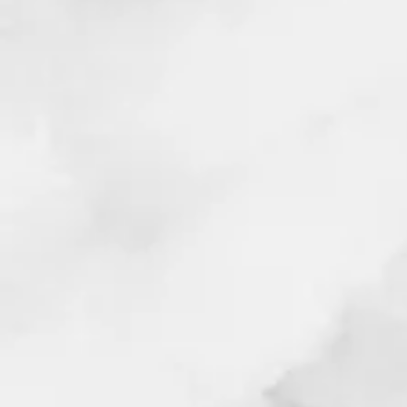
Hücrelerin çalışma fonk
yaşlanm
Cilt sağlığı üzerinde 
kurumasını önleyerek daha
önem
Sahip olmak isteyen kişile
Aynı zamanda içeriği
depresyon gibi hastal
Zeytinyağının kalite, d
birçok türü vardır. Bu çeşi
farklı kriterleri göz ö
Zeytinyağı üretiminde kul
s
Zeytin olgunlaşma dönemi
olgunlaşmamış bu yeşil 