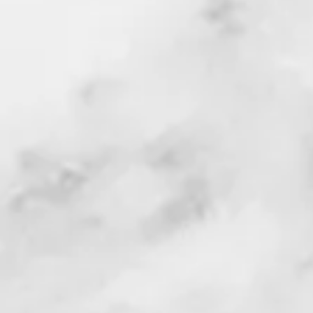
türüne ilk 
Zeytinin keskin kokusun
hasat sizin seçiminiz o
başlangıçlar, kahvaltıl
ku
En Lezzetlisi Kapınıza K
Aroması & Mükemmel Bir L