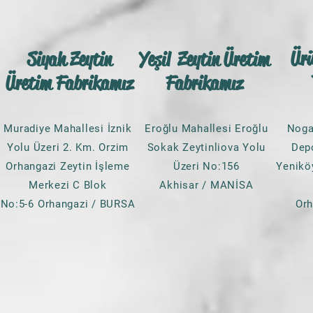
gelişimini, ve
İskelet sistemi dostu zey
kemik yapısını korur. A v
Ür
Siyah Zeytin
Yeşil Zeytin Üretim
olan zeytinyağı, kemikle
Üretim Fabrikamız
Fabrikamız
güçlendirici bir özelliğ
vitamini bulunduran zeyti
kemik y
Muradiye Mahallesi İznik
Eroğlu Mahallesi Eroğlu
Noga
Yaşlı bireyler içinse ço
Yolu Üzeri 2. Km. Orzim
Sokak Zeytinliova Yolu
Dep
Orhangazi Zeytin İşleme
Üzeri No:156
Yenikö
Zeytinyağında olan tekli
Merkezi C Blok
Akhisar / MANİSA
olduğunu söylemişlerdir. Ze
No:5-6 Orhangazi / BURSA
Or
kilo verme amaçlı kullan
ort
Sindirim Sistemi dostu do
iyileştirerek ve sindi
siste
Cilt dostu zeytinyağı 